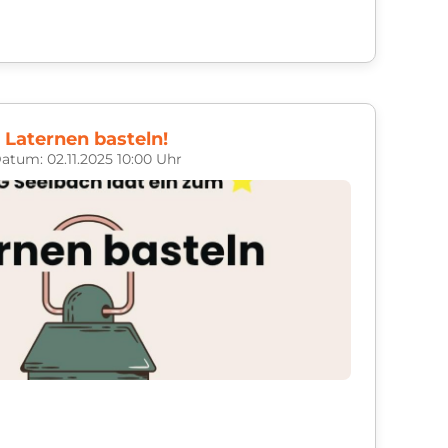
r lädt die KjG Seelbach wieder zum
er dennoch in der N&aum...
Laternen basteln!
atum: 02.11.2025 10:00 Uhr