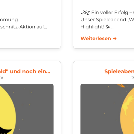
🌙🐺 Ein voller Erfolg 
timmung.
Unser Spieleabend „W
schnitz-Aktion auf
Highlight! 🥳
_schuttertal zu
Viele Kinder...
Weiterlesen →
Spieleabend „Werwölfe von Düsterwald" und noch einmal!!
Spieleabe
hr
D