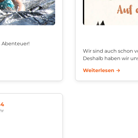
s Abenteuer!
Wir sind auch schon v
Deshalb haben wir uns
teuerlager der KjG
dem Bauernmarkt in Se
Weiterlesen →
....
24
hr