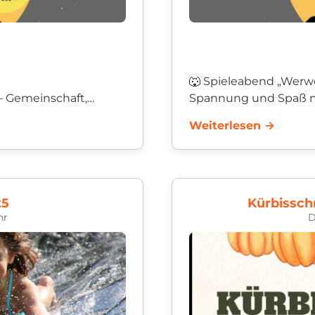
🐺 Spieleabend „Werwö
– Gemeinschaft,
Spannung und Spaß mi
🎲
Am 13. Juni lädt die KjG
Weiterlesen →
r,...
25
Kürbissch
hr
D