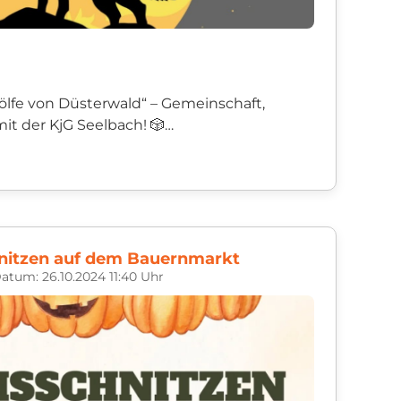
lfe von Düsterwald“ – Gemeinschaft,
t der KjG Seelbach! 🎲
 Seelbach alle Kinder, Jug...
nitzen auf dem Bauernmarkt
atum: 26.10.2024 11:40 Uhr