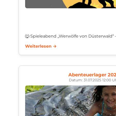
🐺 Spieleabend „Werwölfe von Düsterwald“ 
Spannung und Spaß mit der KjG Seelbach! 
Weiterlesen →
Am 15. August lädt die KjG Seelbach alle Kinde
Abenteuerlager 20
Datum: 31.07.2025 12:00 U