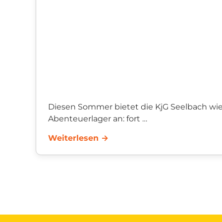
Diesen Sommer bietet die KjG Seelbach wi
Abenteuerlager an: fort
von zu Hause sein und doch nicht weit weg
Weiterlesen →
neue
Erfahrungen machen, im Zelt &uu...