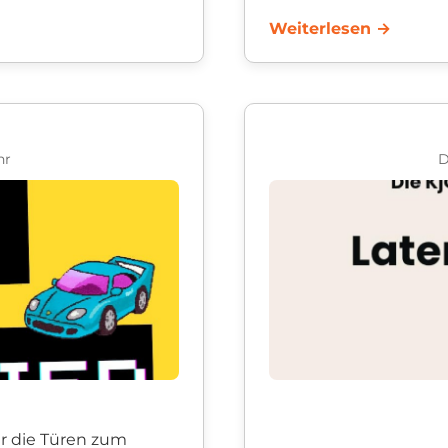
 16 Jahren, die Lust
Weiterlesen →
Auch in diesem Somme
Abenteuerlager ein:
Raus von zu Hause, ab
hr
D
hr die Türen zum