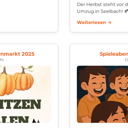
Der Herbst steht vor d
Umzug in Seelbach! 
 16 Jahren, die Lust
Damit eure Laternen 
Weiterlesen →
leuchten, laden wir all
rnmarkt 2025
Spieleabe
hr
D