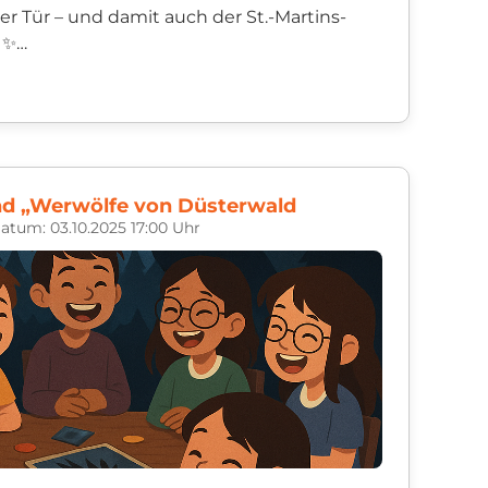
er Tür – und damit auch der St.-Martins-
✨
beim Spaziergang im Dunkeln richtig
e Kinder zwisch...
nd „Werwölfe von Düsterwald
atum: 03.10.2025 17:00 Uhr