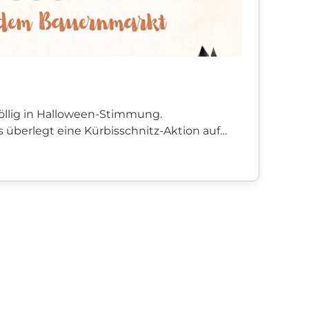
öllig in Halloween-Stimmung.
 überlegt eine Kürbisschnitz-Aktion auf
elbach bauernmarkt_schuttertal z...